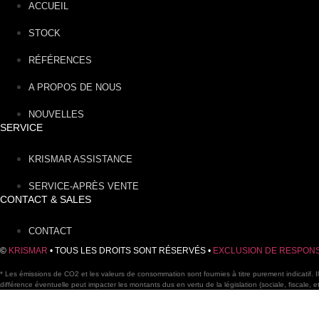
ACCUEIL
STOCK
RÉFÉRENCES
A PROPOS DE NOUS
NOUVELLES
SERVICE
KRISMAR ASSISTANCE
SERVICE-APRÈS VENTE
CONTACT & SALES
CONTACT
©
KRISMAR
• TOUS LES DROITS SONT RÉSERVÉS •
EXCLUSION DE RESPONS
* Les émissions de CO2 et les valeurs de consommation sont fournies à titre purement indicatif. Il 
différence éventuelle peut impacter les montants dus en vertu de la législation (sociale, fiscale, 