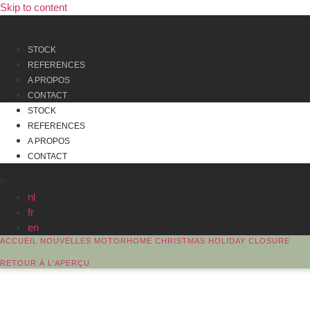
Skip to content
STOCK
REFERENCES
A PROPOS
CONTACT
STOCK
REFERENCES
A PROPOS
CONTACT
fr
nl
fr
en
ACCUEIL
NOUVELLES
MOTORHOME
CHRISTMAS HOLIDAY CLOSURE
RETOUR À L'APERÇU