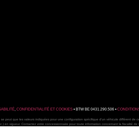
ABILITÉ
,
CONFIDENTIALITÉ ET COOKIES
• BTW BE 0431.290.506 •
CONDITION
se peut que les valeurs indiquées pour une configuration spécifique d’un véhicule diffèrent de celle
etc.) en vigueur. Contactez votre concessionnaire pour toute information concernant la fiscalité de 