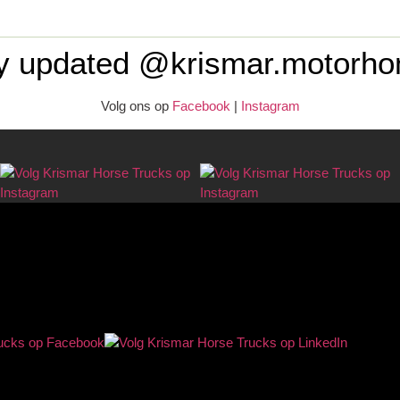
y updated @krismar.motorh
Volg ons op
Facebook
|
Instagram