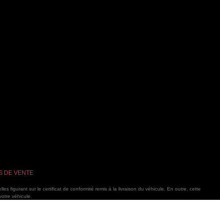
S DE VENTE
s figurant sur le certificat de conformité remis à la livraison du véhicule. En outre, cette
votre véhicule.