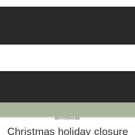
MOTORHOME
Christmas holiday closure